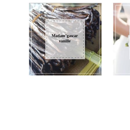
Madam’gascar
vanille