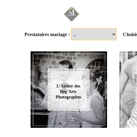
Mariage & Savoir f
Prestataires mariage :
Choisi
L’Atelier des
Reg’Arts
Photographes