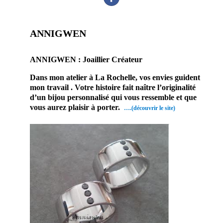
ANNIGWEN
prestataire mariage artisan bijoutier joaillier créateur
ANNIGWEN : Joaillier Créateur
Dans mon atelier à La Rochelle, vos envies guident
mon travail . Votre histoire fait naître l’originalité
d’un bijou personnalisé qui vous ressemble et que
vous aurez plaisir à porter.
….(découvrir le site)
En effet, ce
prestataire
mariage saura
embellir ce jour
d’exception.
Par conséquent,
vous serez ravi