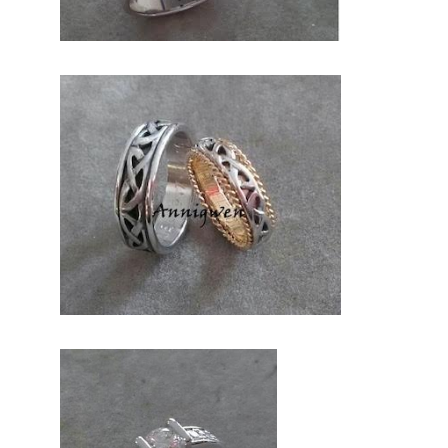
de cette
prestation
mariage.
Probablement
que pour ce
jour, vous
aimerez vous
différencier
des autres. En
conclusion sur
ce site, vous
trouverez des
prestataires
professionnels
du mariage.
Mariage &
Savoir faire est le seul site Français
qui vous permettra de trouver de
véritables artisans. Ils seront tous
de part leur métier et leur artisanat