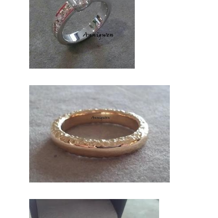
francais, trouver le concept idéal
pour votre mariage. Ce site
national est le seul regroupement
d’artisans français qui vous
permettront d’avoir un jour
d’excetpion. Très certenainement,
vous trouverez un professionnel à
coté de chez
vous. Depuis
des années
nous nous
efforcons de
trouver les
personnes
compétentes
pour votre
jour J.