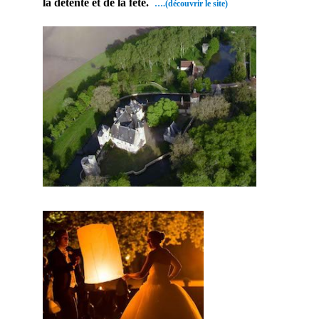
la détente et de la fête.
….(découvrir le site)
Par
conséque
nt , avec
ce
prestatair
e mariage
, vous
obtiendre
z le
château
pour
vous, la
reine du
jour. En
conclusio
n, des
convives