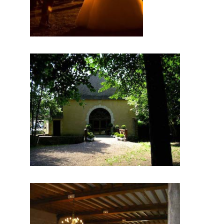
heureux
et un
magnifiqu
e
reportage
photos.