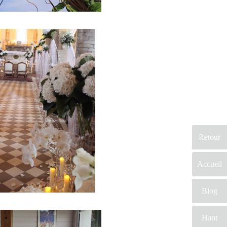
Probablement que
pour ce jour, vous
aimerez vous
différencier des autres.
En conclusion sur ce
site, vous trouverez des
prestataires
professionnels du
mariage. Mariage &
Savoir faire est le seul
site Français qui vous
permettra de trouver de
Retour
véritables artisans. Ils
seront tous de part leur
Accueil
métier et leur artisanat
francais, trouver le
Blog
concept idéal pour votre
mariage. Ce site
Haut
national est le seul