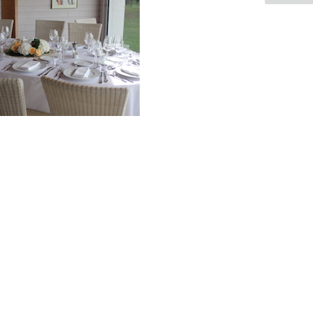
regroupement
d’artisans français
qui vous permettront
d’avoir un jour
d’excetpion. Très
certenainement,
vous trouverez un
professionnel à coté
de chez vous.