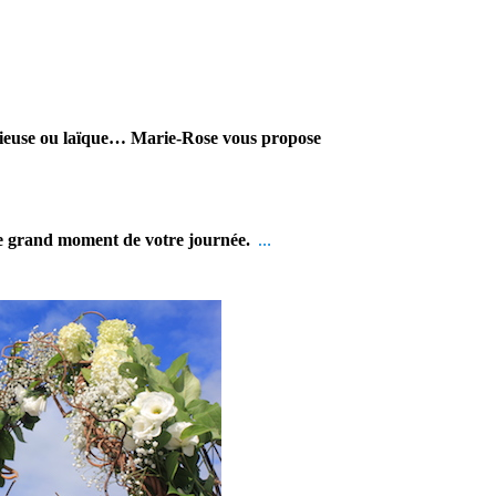
ligieuse ou laïque… Marie-Rose vous propose
ue grand moment de votre journée.
…
En effet, ce
prestataire mariage
saura embellir ce
jour d’exception.
Par conséquent,
vous serez ravi de
cette prestation
mariage.