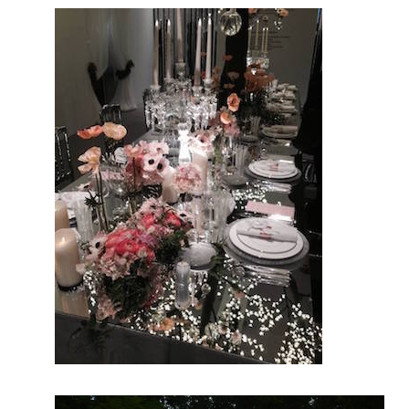
En effet, ce
prestataire
mariage
saura
embellir ce
jour
d’exception
. Par
conséquent,
vous serez
ravi de
cette
prestation
mariage.
Probableme
nt que pour
ce jour,
vous