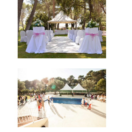
enfin un
prestatair
e
mariage,
qui vous
permettra
d’avoir
un lieu
exception
nel. Par
conséque
nt, et
après des
visites des
lieux vous
serez
conquis
par le
domaine.
En