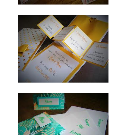
nnels du
mariage.
Mariage
& Savoir
faire est
le seul
site
Français
qui vous
permettra
de
trouver
de
véritables
artisans.
Ils seront
tous de
part leur
métier et