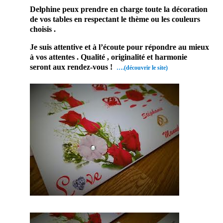
Delphine peux prendre en charge toute la décoration
de vos tables en respectant le thème ou les couleurs
choisis .
Je suis attentive et à l’écoute pour répondre au mieux
à vos attentes . Qualité , originalité et harmonie
seront aux rendez-vous !
….(découvrir le site)
En effet,
ce
prestatair
e mariage
saura
embellir
ce jour
d’excepti
on. Par
conséque
nt, vous
serez ravi