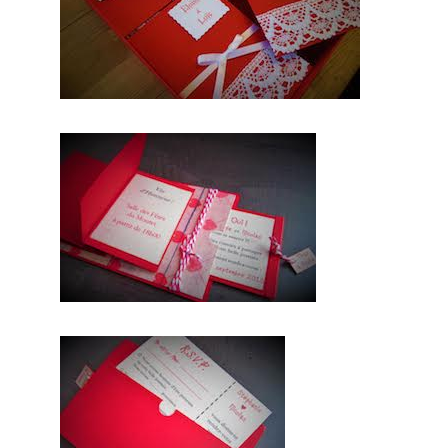
années
nous nous
efforcons
de
trouver
les
personnes compétentes
pour votre jour J.
Enfin un prestataire de
mariage, qui fera de
votre faire part un petit
chef d’oeuvre. Par
conséquent, en
fonction du thème , de
l’ambiance et de vos souhaits, ils
seront conçus.