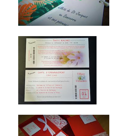
leur
artisanat
francais,
trouver le
concept
idéal pour
votre mariage. Ce site
national est le seul
regroupement
d’artisans français qui
vous permettront
d’avoir un jour
d’excetpion. Très
certenainement, vous
trouverez un
professionnel à coté
de chez
vous.
Depuis
des