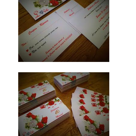
de cette
prestation
mariage.
Probable
ment que
pour ce
jour, vous
aimerez
vous
différenci
er des
autres. En
conclusio
n sur ce
site, vous
trouverez
des
prestatair
es
professio