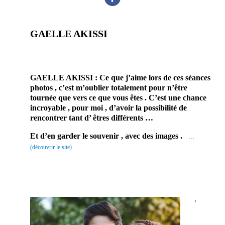
GAELLE AKISSI
photographe mariage professionnel 68 prestataire
mariage
GAELLE AKISSI : Ce que j’aime lors de ces séances
photos , c’est m’oublier totalement pour n’être
tournée que vers ce que vous êtes . C’est une chance
incroyable , pour moi , d’avoir la possibilité de
rencontrer tant d’ êtres différents …
Et d’en garder le souvenir , avec des images .
…
(découvrir le site)
P
hotographe professionnel à Colmar, dans le haut rhin, en
Alsace.
. Elle prendra plaisir à se fondre dans la foule pour immortaliser tout ces moments
de joie, de plaisir. Pour captez les émotions de ce jour de mariage, si particulier pour vous
et votre famille.
,