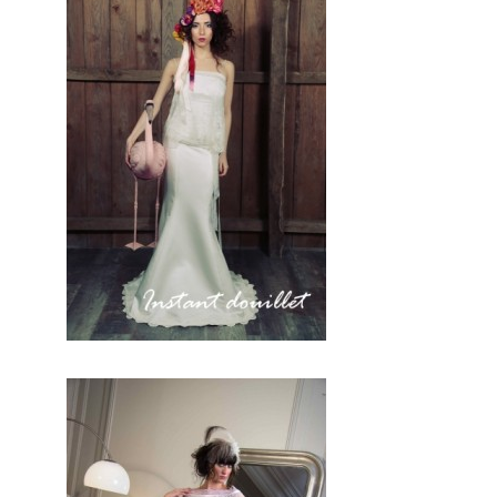
unique.
Par conséquent, c
e
prestataire professionnel du
mariage met son savoir faire
et son expérience à votre
service. Pour que vous
puissiez être La mariée.En
conclusion ,