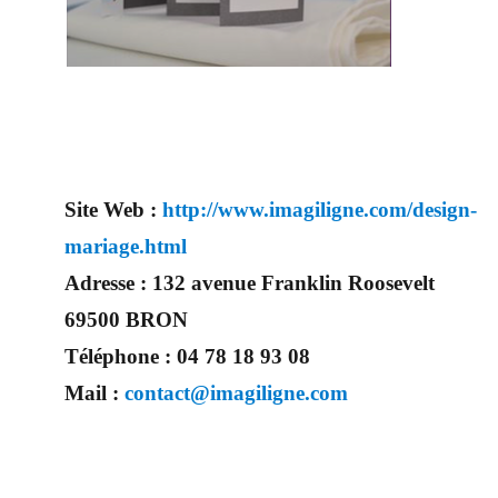
jour
d’exception.
Vous aurez
aussi la
possibilité d’avoir bien d’autres choses.
Site Web :
http://www.imagiligne.com/design-
mariage.html
Adresse :
132 avenue Franklin Roosevelt
69500 BRON
Téléphone :
04 78 18 93 08
Mail :
contact@imagiligne.com