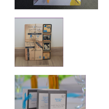
Enfin un prestataire mariage, artisan
professionnel du mariage, qui saura
vous faire de merveilleux faire part. Par
conséquent, il y aura échange de mails
voir un rendez pour que tout le monde
puisse savoir dans quel direction aller.
En conclusion, vous obtiendrez de
merveilleux faire part à faire parvenir à
vos
convives,
pour qu’ils
puissent
vous
rejoindre
lors de ce