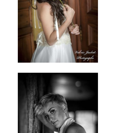
de ce jour
d’exception. En
conclusion, vous
serez la plus belle
en ce jour ,et vous
obtiendrez de
superbe photos
avec un
maquillage de
qualité.