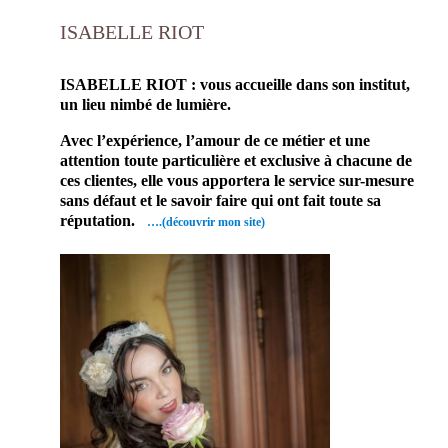
ISABELLE RIOT
prestataire mariage maquilleur professionnel mariage
ISABELLE RIOT : vous accueille dans son institut,
un lieu nimbé de lumière.
Avec l’expérience, l’amour de ce métier et une
attention toute particulière et exclusive à chacune de
ces clientes, elle vous apportera le service sur-mesure
sans défaut et le savoir faire qui ont fait toute sa
réputation.
….(découvrir mon site)
Enfin un
prestataire
mariage,
maquilleur
professionnel qui
mettra votre visage
en valeur. Par
conséquent, vous
serez La Mariée