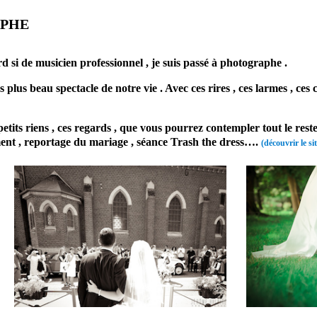
APHE
prestataire mariage photographe professionnel mariage Somme
de musicien professionnel , je suis passé à photographe .
 plus beau spectacle de notre vie . Avec ces rires , ces larmes , ces 
es petits riens , ces regards , que vous pourrez contempler tout le re
ment , reportage du mariage , séance Trash the dress….
(découvrir le sit