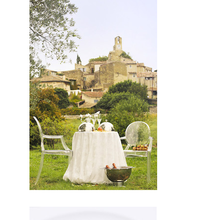
Par conséquent , la
fraicheur des aliments
s’invite dans vos
assiettes . En
conclusion , vous
aurez un chef pour
votre merveilleuse
cérémonie.