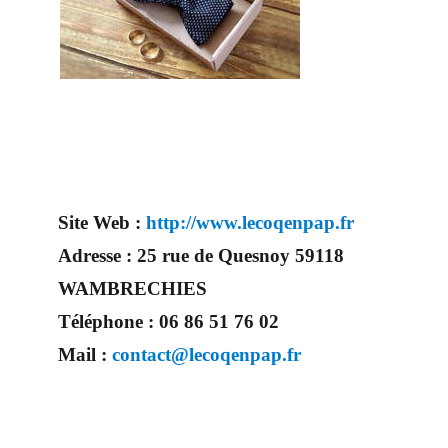
noeud papillon qui sera en
harmonie avec la future
épouse et votre costume
bien entendu. Vous serez le
plus beau. En conclusion,
vous formerez le couple
idéal pour ce jour d’exception , vous pourrez faire de nombreuses photos magnifiques.
Site Web :
http://www.lecoqenpap.fr
Adresse :
25 rue de Quesnoy 59118
WAMBRECHIES
Téléphone :
06 86 51 76 02
Mail :
contact@lecoqenpap.fr