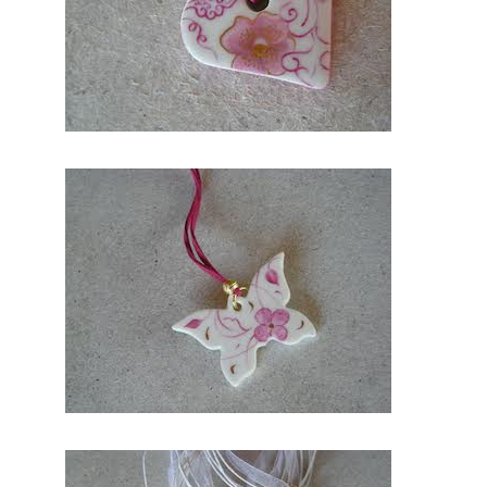
créer de
merveille
ux bijoux.
Par
conséque
nt, que ce
soit une
bague, un
collier ou
un
bracelet.
En
conclusio
n vous
serez
sublimer