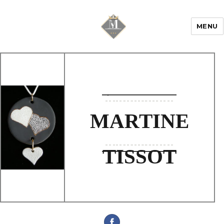
MENU
Mariage & Savoir
faire
MARTINE
TISSOT