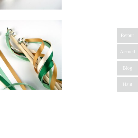
un entretien nous
étudierons vos
envies. En
conclusion, tout sera
fait pour obtenir un
Retour
jour d’exception.
Accueil
Blog
Haut