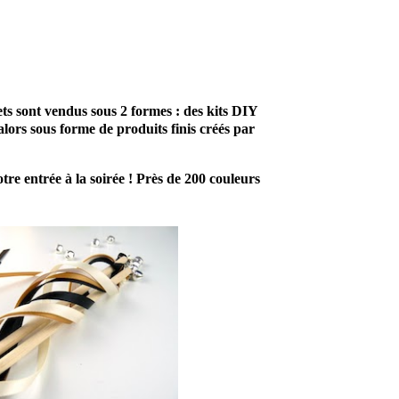
ts sont vendus sous 2 formes : des kits DIY
lors sous forme de produits finis créés par
re entrée à la soirée ! Près de 200 couleurs
Enfin un prestataire
qui mettra son savoir
faire dans la
confection de vos
cadeaux ou idées
mariage. Par
conséquent , suite à