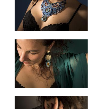
qui saura
vous
rendre
encore
plus belle
pour ce
jour
d’excepti
on. Par
conséque
nt, selon
vos
envies et
votre
robe vous
obtiendre
z une
décoratio
n digne
de ce