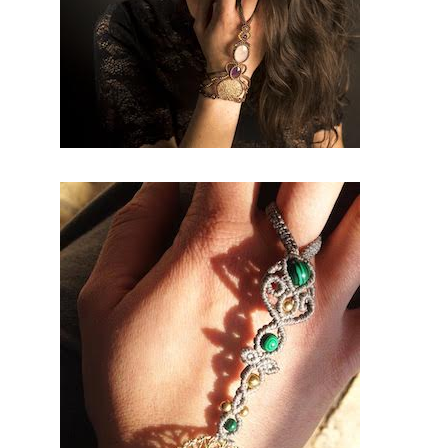
nom. En
conclusio
n vous
serez la
plus belle
des
mariées.