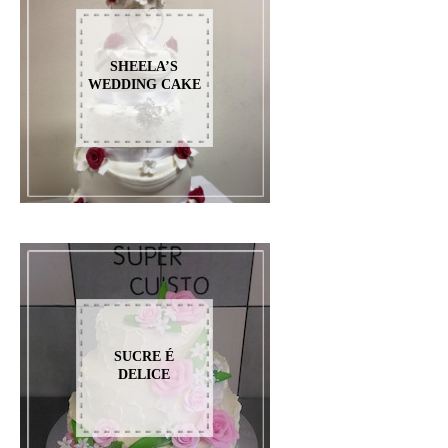
SHEELA’S
WEDDING CAKE
SUCRE É
DELICE