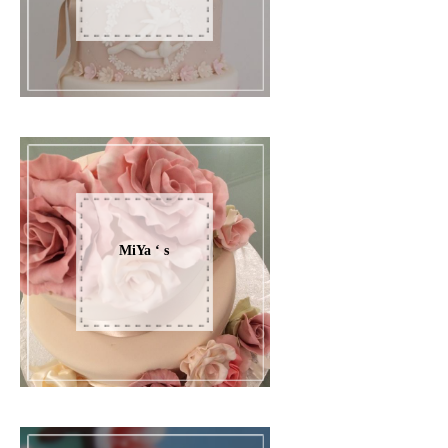
MiYa ‘ s