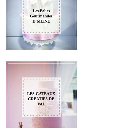
Les Folies
Gourmandes
D’MLINE
LES GATEAUX
CREATIFS DE
VAL