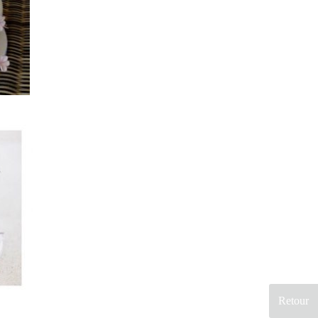
vos couleurs. En conclusion, vous et vos convives seraient prêt à
déguster le plus beau et le plus beau des gateaux.
Retour