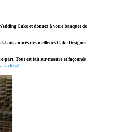
e Wedding Cake et donnez à votre banquet de
tats-Unis auprès des meilleurs Cake Designer
e-part. Tout est fait sur-mesure et façonnés
…(lire le site)
Enfin un prestataire mariage, qui saura satisfaire vos papilles. Par
conséquent, suit à un rendez vous , vous aurez suggérés vos gouts,