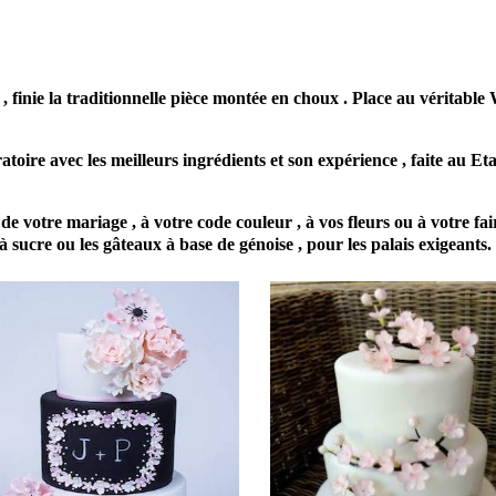
 pâtisserie wedding cake pièce montée PERNES LES FONTAINES 84
finie la traditionnelle pièce montée en choux . Place au véritabl
toire avec les meilleurs ingrédients et son expérience , faite au E
 votre mariage , à votre code couleur , à vos fleurs ou à votre fair
 à sucre ou les gâteaux à base de génoise , pour les palais exigeants.