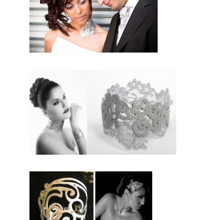
maitresse dans
l’ensemble de votre
tenue. Par
conséquent, en
fonction de vos gouts,
de votre robe, de
votre
personnali
té, nous
étudierons
toutes les
possibilité
s. En
conclusio
n, vous
serez La
Mariée en ce jour
d’exception.