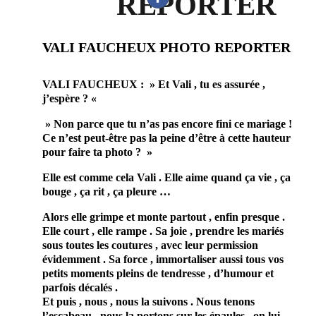
REPORTER
VALI FAUCHEUX PHOTO REPORTER
VALI FAUCHEUX : » Et Vali , tu es assurée ,
j’espère ? «
» Non parce que tu n’as pas encore fini ce mariage !
Ce n’est peut-être pas la peine d’être à cette hauteur
pour faire ta photo ? »
Elle est comme cela Vali . Elle aime quand ça vie , ça
bouge , ça rit , ça pleure …
Alors elle grimpe et monte partout , enfin presque .
Elle court , elle rampe . Sa joie , prendre les mariés
sous toutes les coutures , avec leur permission
évidemment . Sa force , immortaliser aussi tous vos
petits moments pleins de tendresse , d’humour et
parfois décalés .
Et puis , nous , nous la suivons . Nous tenons
l’escabeau , nous la portons sur les épaules , on lui