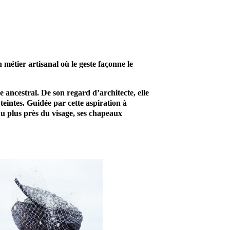
 métier artisanal où le geste façonne le
 ancestral. De son regard d’architecte, elle
teintes. Guidée par cette aspiration à
 Au plus près du visage, ses chapeaux
Enfin un prestataire
à Paris, qui mettra
tout son savoir faire
et son expérience au
service de votre
tête. Par conséquent,