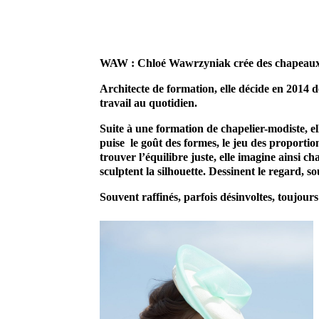
WAW
prestataire mariage modiste chapeau headband sur mesure artisan profes
WAW : Chloé Wawrzyniak crée des chapeaux et 
Architecte de formation, elle décide en 2014 de
travail au quotidien.
Suite à une formation de chapelier-modiste, el
puise le goût des formes, le jeu des proportio
trouver l’équilibre juste, elle imagine ainsi 
sculptent la silhouette. Dessinent le regard, s
Souvent raffinés, parfois désinvoltes, toujours