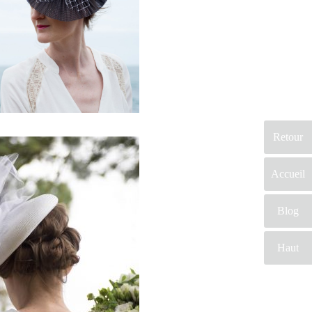
et après donner vos
souhaits et
exigences. Vous
obtiendrez le
chapeau que vous
aviez toujours rêvé.
En conclusion vous
obtiendrez de
magnifiques photos
Retour
de ce jour
d’exception.
Accueil
Blog
Haut