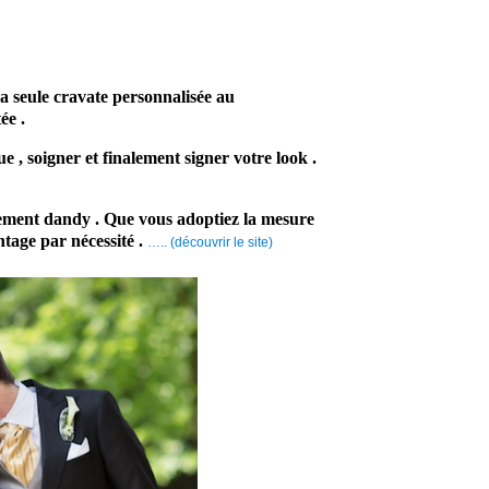
a seule cravate personnalisée au
ée .
e , soigner et finalement signer votre look .
rement dandy . Que vous adoptiez la mesure
tage par nécessité .
….. (découvrir le site)
En conclusion , ce
prestataire artisan tailleur
, vous fournira un costume
sur-mesure. Par
conséquent, un costume
unique . Tout d’abord
adapté à votre
morphologie et votre style.