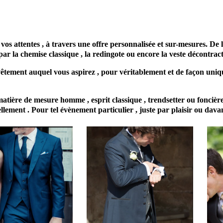
tisan tailleur sur-mesure 67000 Strasbourg
attentes , à travers une offre personnalisée et sur-mesures. De l
par la chemise classique , la redingote ou encore la veste décontract
 vêtement auquel vous aspirez , pour véritablement et de façon uniqu
matière de mesure homme , esprit classique , trendsetter ou fonciè
ement . Pour tel évènement particulier , juste par plaisir ou davan