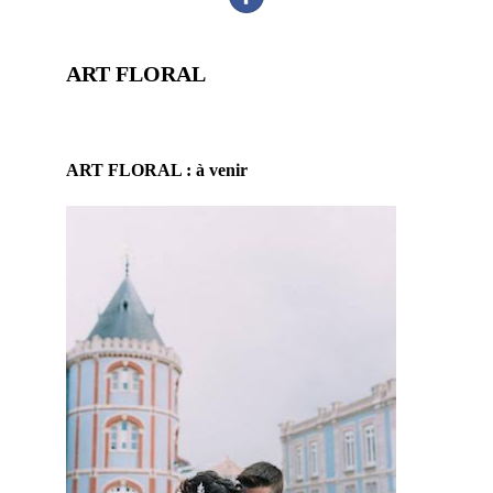
ART FLORAL
prestataire mariage, site mariage, fleuriste mariage, décoration
florale mariage, mariage et savoir faire
ART FLORAL : à venir
En effet,
ce
prestatair
e mariage
saura
embellir
ce jour
d’excepti
on. Par
conséque
nt, vous
serez ravi