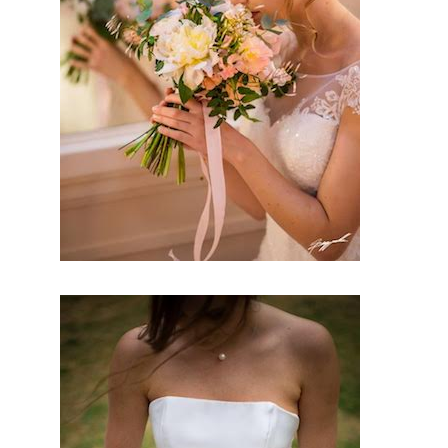
leur
artisanat
francais,
trouver le
concept
idéal pour
votre
mariage.
Ce site
national
est le seul
regroupe
ment
d’artisans
français
qui vous
permettro
nt d’avoir
un jour