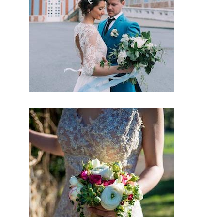
de cette
prestation
mariage.
Probable
ment que
pour ce
jour, vous
aimerez
vous
différenci
er des
autres. En
conclusio
n sur ce
site, vous
trouverez
des
prestatair
es