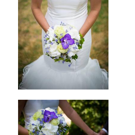
d’excetpi
on. Très
certenain
ement,
vous
trouverez
un
professio
nnel à
coté de
chez
vous.
Depuis
des
années
nous nous
efforcons
de
trouver