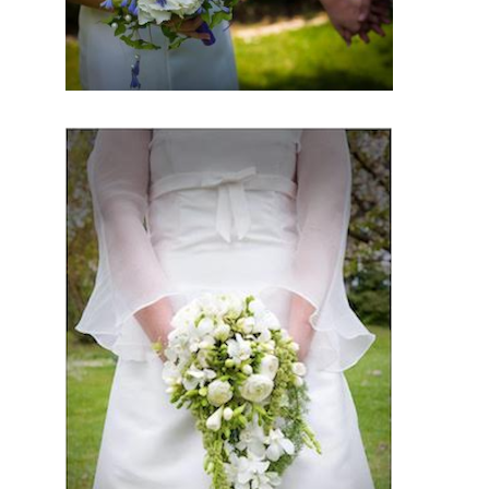
les
personnes
compéten
tes pour
votre jour
J.