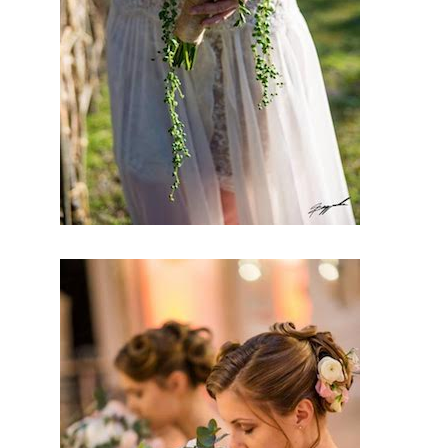
professio
nnels du
mariage.
Mariage
& Savoir
faire est
le seul
site
Français
qui vous
permettra
de
trouver
de
véritables
artisans.
Ils seront
tous de
part leur
métier et