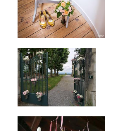
conclusio
n, vous
aurez la
cérémoni
e de vos
rêves.