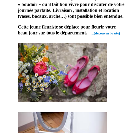
« boudoir » où il fait bon vivre pour discuter de votre
journée parfaite. Livraison , installation et location
(vases, bocaux, arche…) sont possible bien entendue.
Cette jeune fleuriste se déplace pour fleurir votre
beau jour sur tous le département.
….(découvrir le site)
Enfin un
prestatair
e
professio
nnel qui
pourra
selon vos
envies
vous
effectué
Votre
décoratio
n. En