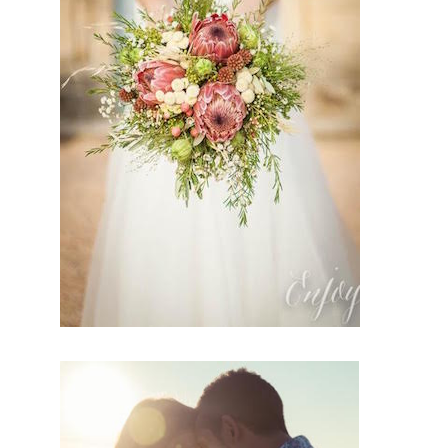
moment
T. Telle
est la
mission
de ce
professio
nnel.