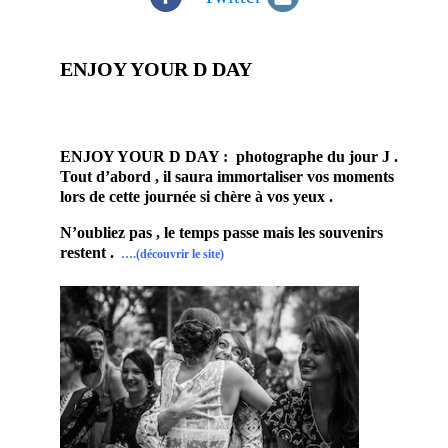
ENJOY YOUR D DAY
photographe professionnel prestataire mariage
Castelnau-le-lez Hérault 34
ENJOY YOUR D DAY : photographe du jour J .
Tout d’abord , il saura immortaliser vos moments
lors de cette journée si chère à vos yeux .
N’oubliez pas , le temps passe mais les souvenirs
restent .
….(découvrir le site)
Ce
prestatai
re
mariage
mettra
tout son
savoir