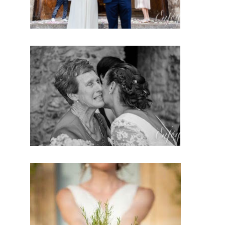
pour
capter
sur
son écran
CE
moment.
En
conclusio
n dans
quelques
années ,
vous
pourrez
revivre
et
ressentir
cette
émotion
de ce