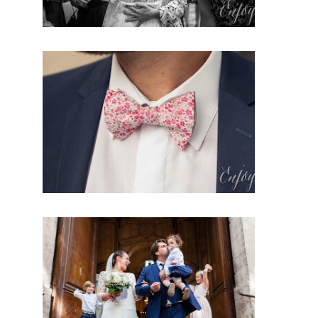
faire et
son
expérienc
e pour
pouvoir
capter
toutes ces
émotions.
Par consé
quent que
ce soit
une
larme, un
geste, une
attention
ou meme
un
regard.
Ainsi il
sera là