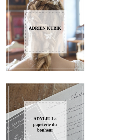
ADRIEN KUBIK
ADYLIU La
papeterie du
bonheur