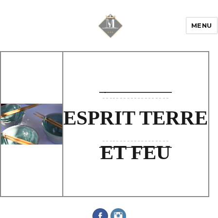
MENU
Mariage & Savoir
faire
ESPRIT TERRE
ET FEU