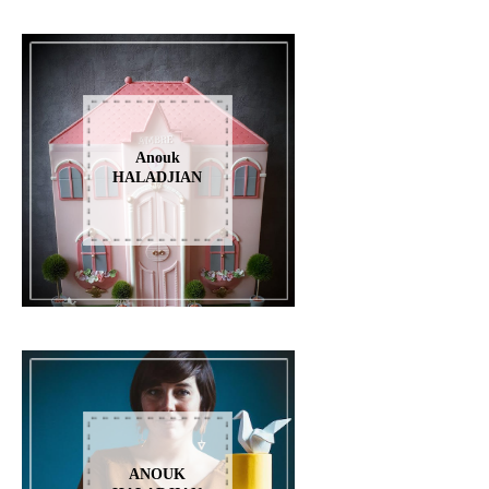
Anouk
HALADJIAN
ANOUK