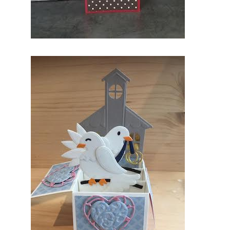
prestatair
es
professio
nnels du
mariage.
Mariage
& Savoir
faire est
le seul
site
Français
qui vous
permettra
de
trouver
de
véritables
artisans.
Ils seront
tous de