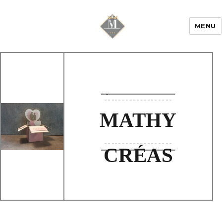
MENU
Mariage & Savoir
faire
MATHY
CRÉAS