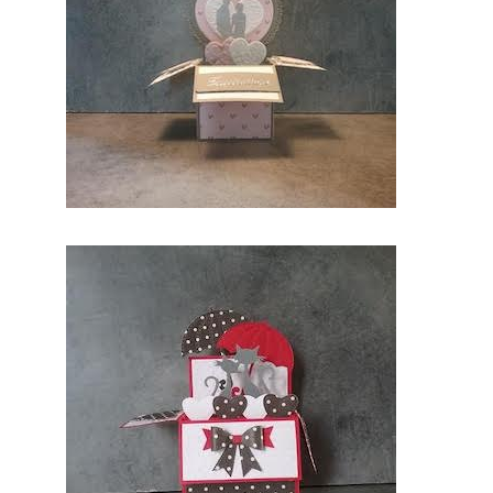
nt, vous
serez ravi
de cette
prestation
mariage.
Probable
ment que
pour ce
jour, vous
aimerez
vous
différenci
er des
autres. En
conclusio
n sur ce
site, vous
trouverez
des