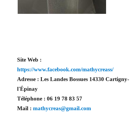
d’avoir
un jour
d’excepti
on. Très
certainement, vous trouverez un professionnel à côté de chez vous. Depuis des années nous nous efforçons
de trouver les personnes compétentes pour votre jour J.
Site Web :
https://www.facebook.com/mathycreass/
Adresse :
Les Landes Bossues 14330 Cartigny-
l'Épinay
Téléphone :
06 19 78 83 57
Mail :
mathycreas@gmail.com