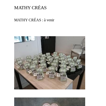
MATHY CRÉAS
MATHY CRÉAS : à venir
En effet,
ce
prestatair
e mariage
saura
embellir
ce jour
d’excepti
on. Par
conséque