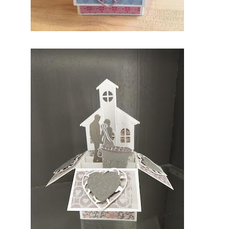
par leur
métier et
leur
artisanat
français,
trouver le
concept
idéal pour
votre
mariage.
Ce site
national
est le seul
regroupe
ment
d’artisans
français
qui vous
permettra