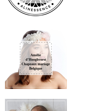
Amélie
d’Hooghvorst
Chapeaux mariage
Belgique