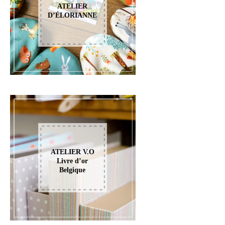
ATELIER
D’ÉLORIANNE
ATELIER V.O
Livre d’or
Belgique