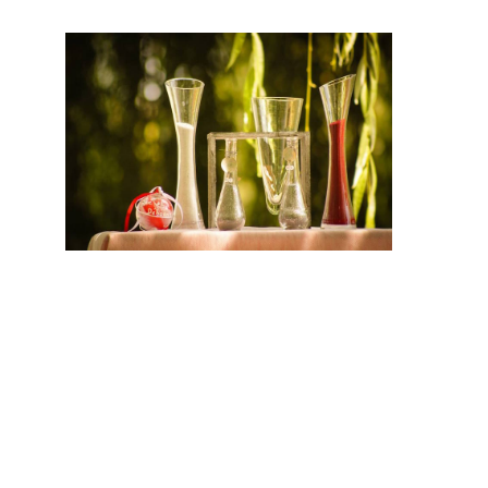
aimerez
vous
différenci
er des
autres. En
conclusio
n sur ce
site, vous
trouverez
des
prestatair
es
professionnels du mariage. Mariage & Savoir faire est le seul site Français qui vous permettra de trouver de
véritables artisans. Ils seront tous de par leur métier et leur artisanat français, trouver le concept idéal pour
votre mariage. Ce site national est le seul regroupement d’artisans français qui vous permettra d’avoir un jour
d’exception. Très certainement, vous trouverez un professionnel à côté de chez vous. Depuis des années nous
nous efforçons de trouver les personnes compétentes pour votre jour J.