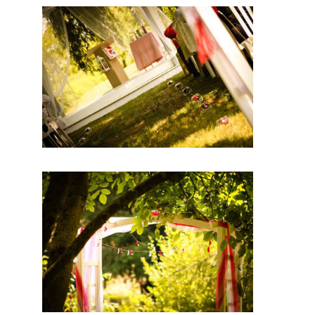
En effet,
ce
prestatair
e mariage
saura
embellir
ce jour
d’excepti
on. Par
conséque
nt, vous
serez ravi
de cette
prestation
mariage.
Probable
ment que
pour ce
jour, vous