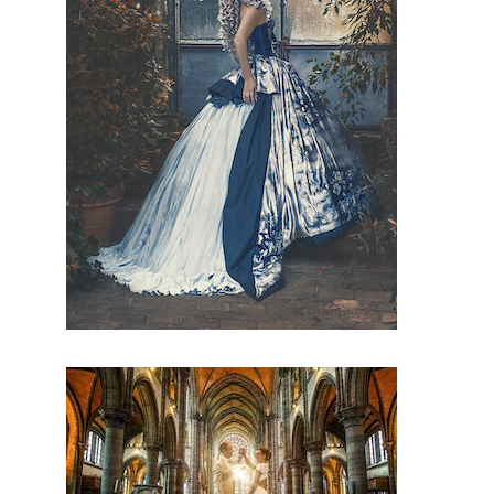
artisans.
Ils seront
tous de
par leur
métier et
leur
artisanat
français,
trouver le
concept
idéal pour
votre
mariage.
Ce site
national
est le seul
regroupe
ment
d’artisans