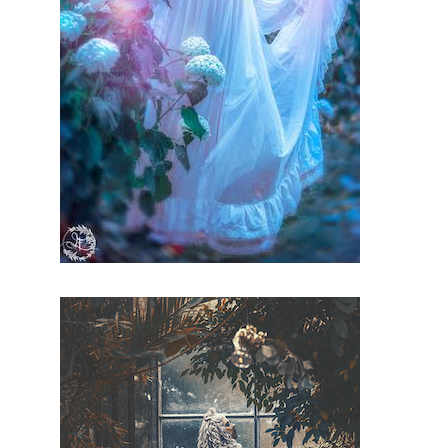
site, vous
trouverez
des
prestatair
es
professio
nnels du
mariage.
Mariage
& Savoir
faire est
le seul
site
Français
qui vous
permettra
de
trouver
de
véritables