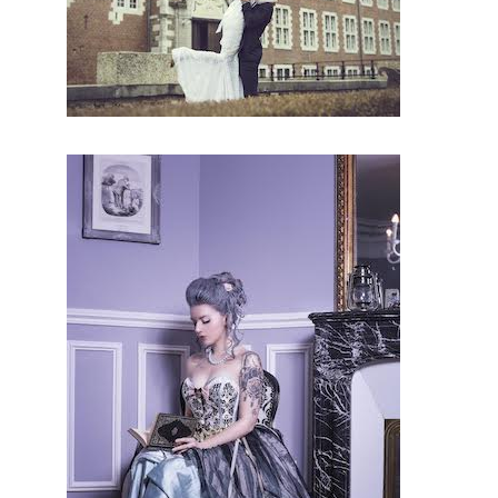
efforçons
de
trouver
les
personnes
compéten
tes pour
votre jour
J.