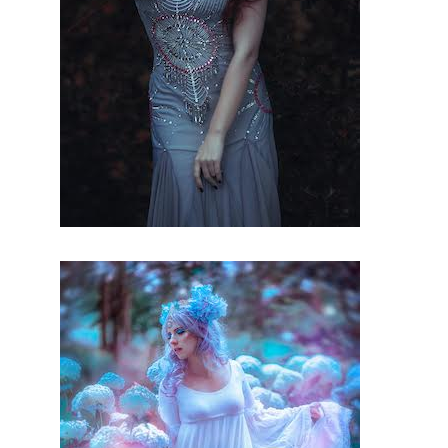
d’excepti
on. Par
conséque
nt, vous
serez ravi
de cette
prestation
mariage.
Probable
ment que
pour ce
jour, vous
aimerez
vous
différenci
er des
autres. En
conclusio
n sur ce