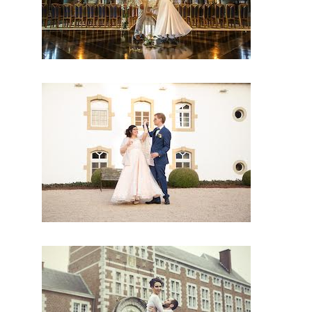
français
qui vous
permettra
d’avoir
un jour
d’excepti
on. Très
certainem
ent, vous
trouverez
un
professio
nnel à
côté de
chez
vous.
Depuis
des
années
nous nous