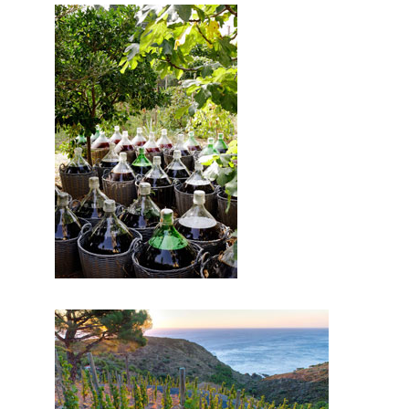
prestataires professionnels du mariage.
Mariage & Savoir faire est le seul site
Français qui vous permettra de trouver
de véritables artisans. Ils seront tous de
par leur métier et leur artisanat français,
trouver le concept idéal pour votre
mariage. Ce site national est le seul
regroupement d’artisans français qui
vous permettra d’avoir un jour
d’exception. Très certainement, vous
trouverez un professionnel à côté de
chez vous. Depuis des années nous nous
efforçons de trouver les personnes
compétentes pour votre jour J.