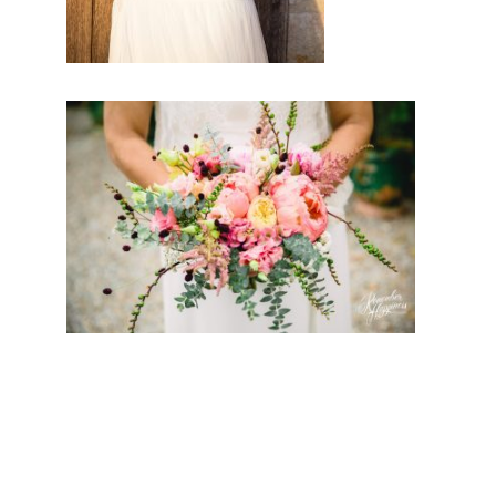
tous de part leur métier et leur
artisanat francais, trouver le
concept idéal pour votre
mari
age.
Ce
site
natio
nal
est le
seul
regro
upem
ent
d’artisans français qui vous permettront d’avoir un jour d’excetpion. Très certenainement, vous trouverez un
professionnel à coté de chez vous. Depuis des années nous nous efforcons de trouver les personnes
compétentes pour votre jour J.