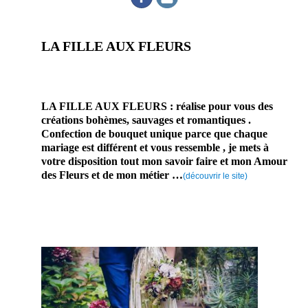
LA FILLE AUX FLEURS
prestataire mariage fleuriste
professionnel
LA FILLE AUX FLEURS : réalise pour vous des
créations bohèmes, sauvages et romantiques .
Confection de bouquet unique parce que chaque
mariage est différent et vous ressemble , je mets à
votre disposition tout mon savoir faire et mon Amour
des Fleurs et de mon métier …
(découvrir le site)
Cette prestataire
mariage professionnel saura mettre en valeur votre tenue en l’embellisant de fleurs . Vous mettre en valeur
, pour être encore plus merveilleuse pour ce mariage . Pour que vous soyez la belle des mariées et que
vous soyez et à la princesse de vos rêves .
En
effet,
ce
prest