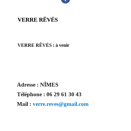
VERRE RÊVÉS
prestataire mariage artisan professionnel accessoires et bijoux
mariage site mariage Zankyou Mariage & Savoir faire
VERRE RÊVÉS : à venir
Adresse :
NÎMES
Téléphone :
06 29 61 30 43
Mail :
verre.reves@gmail.com