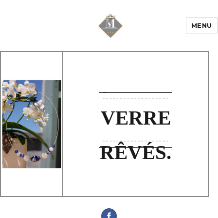
MENU
Mariage & Savoir
faire
VERRE
RÊVÉS.