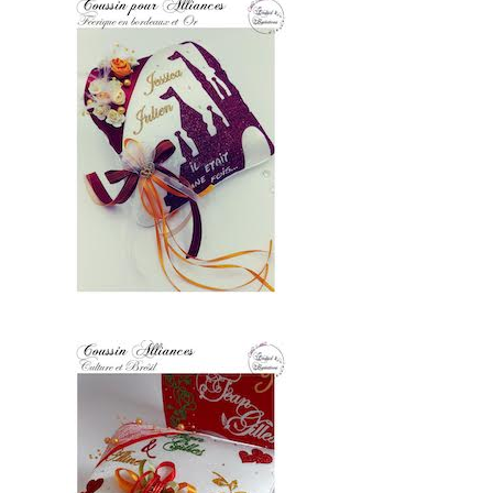
par leur métier et leur artisanat français,
trouver le concept idéal pour votre
mariage. Ce site national est le seul
regroupement d’artisans français qui
vous permettra d’avoir un jour
d’exception. Très certainement, vous
trouverez un professionnel à côté de
chez vous. Depuis des années nous nous
efforçons de trouver les personnes
compétentes pour votre jour J.