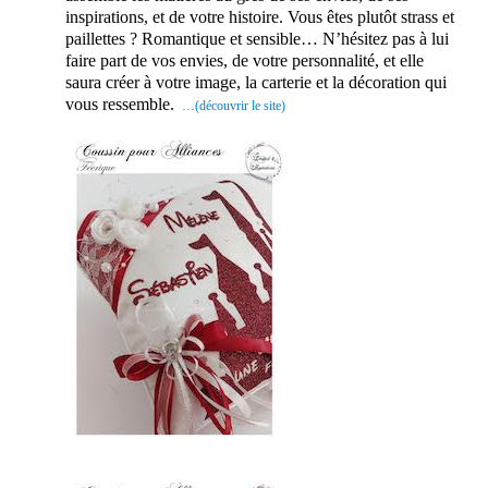
inspirations, et de votre histoire. Vous êtes plutôt strass et
paillettes ? Romantique et sensible… N’hésitez pas à lui
faire part de vos envies, de votre personnalité, et elle
saura créer à votre image, la carterie et la décoration qui
vous ressemble.
…(découvrir le site)
En effet, ce prestataire mariage saura
embellir ce jour d’exception. Par
conséquent, vous serez ravi de cette
prestation mariage. Probablement que
pour ce jour, vous aimerez vous
différencier des autres. En conclusion
sur ce site, vous trouverez des
prestataires professionnels du mariage.
Mariage & Savoir faire est le seul site
Français qui vous permettra de trouver
de véritables artisans. Ils seront tous de