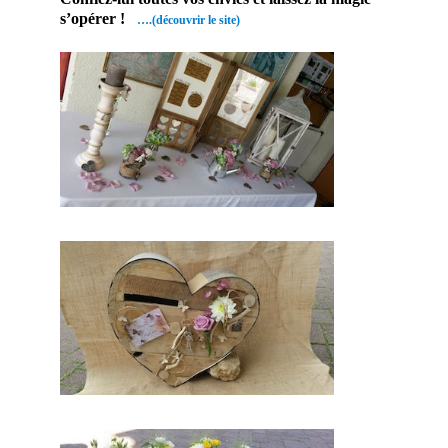
s’opérer !
….(découvrir le site)
Par conséquent ,
ce prestataire
vous permettra de
bénéficier de son
savoir faire et de
son expérience.