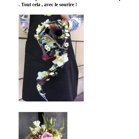
. Tout cela , avec le sourire !
En effet, ce prestataire mariage
saura embellir ce jour d’exception.
Par conséquent, vous serez ravi de
cette prestation mariage.
Probablement que pour ce jour, vous
aimerez vous différencier des autres.
En conclusion sur ce site, vous
trouverez des prestataires
professionnels du mariage. Mariage
& Savoir faire est le seul site
Français qui vous permettra de
trouver de véritables artisans. Ils
seront tous de part leur métier et leur
artisanat francais, trouver le concept
idéal pour votre mariage. Ce site
national est le seul regroupement
d’artisans français qui vous
permettront d’avoir un jour