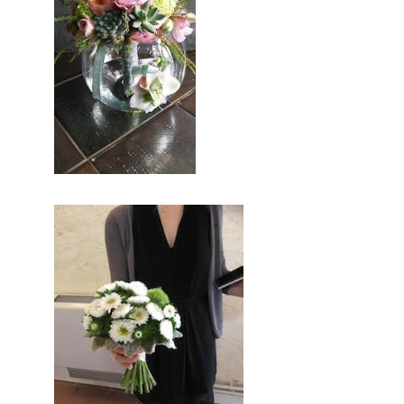
d’excetpion. Très certenainement,
vous trouverez un professionnel à
coté de chez vous. Depuis des
années nous nous efforcons de
trouver les personnes compétentes
pour votre jour J.
En conclusion, vous aurez le savoir
faire et l’expérience d’une équipe de
professionnel de la fleur.