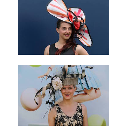
pour
ce jour
d’exce
ption
et
pourre
z en
retirer
de
magnif
ique
photo.