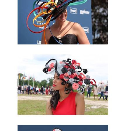
vous
obtien
drez le
chape
au
adapté
a votre
visage
et
votre
morph
ologie.
Par
conséq
uent ,
vous
serez
LA
mariée