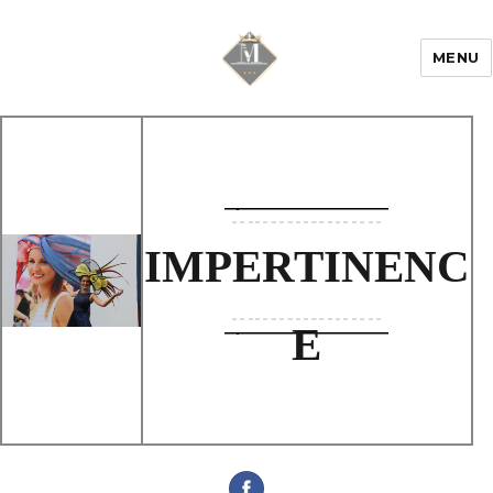
MENU
Mariage & Savoir
faire
IMPERTINENC
E