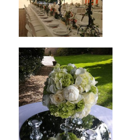
Par conséquent,
vous serez ravi de
cette prestation
mariage.
Probablement que
pour ce jour, vous
aimerez
vous
différenci
er des
autres. En
conclusio
n sur ce
site, vous
trouverez
des
prestatair
es
professio