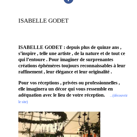
ISABELLE GODET
prestataire mariage décorateur scénographe artisan
fleuriste spécialisé mariage
ISABELLE GODET : depuis plus de quinze ans ,
s’inspire , telle une artiste , de la nature et de tout ce
qui l’entoure . Pour imaginer de surprenantes
créations éphémères toujours reconnaissables à leur
raffinement , leur élégance et leur originalité .
Pour vos réceptions , privées ou professionnelles ,
elle imaginera un décor qui vous ressemble en
adéquation avec le lieu de votre réception.
.
..(découvrir
le site)
En effet, ce
prestataire mariage
saura embellir ce
jour d’exception.