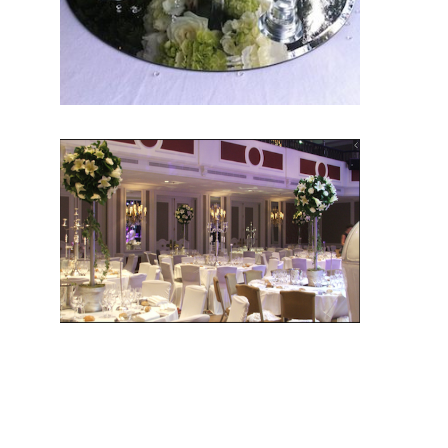
nnels du
mariage.
Mariage
& Savoir
faire est
le seul
site
Français
qui vous
permettra
de
trouver
de
véritables
artisans.
Ils seront
tous de part leur métier et leur artisanat francais, trouver le concept idéal pour votre mariage. Ce site national
est le seul regroupement d’artisans français qui vous permettront d’avoir un jour d’excetpion. Très
certenainement, vous trouverez un professionnel à coté de chez vous. Depuis des années nous nous efforcons
de trouver les personnes compétentes pour votre jour J.