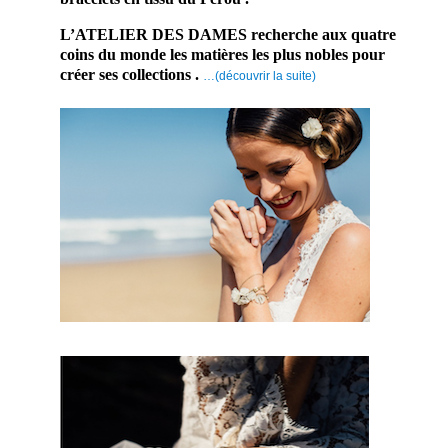
L’ATELIER DES DAMES recherche aux quatre
coins du monde les matières les plus nobles pour
créer ses collections .
…(découvrir la suite)
En
effet,
ce
prestat
aire
mariag
e
saura
embell
ir ce
jour
d’exce
ption.
Par
conséq