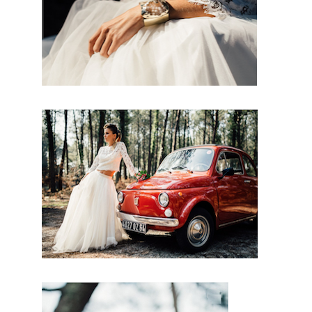
uent,
vous
serez
ravi de
cette
prestati
on
mariag
e.
Probab
lement
que
pour
ce
jour,
vous
aimere
z vous
différencier des