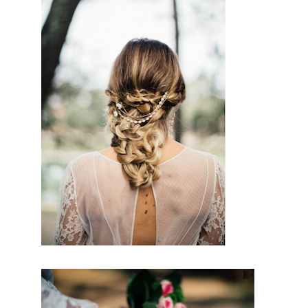
autres. En
conclusion sur ce
site, vous trouverez
des prestataires
professionnels du
mariage. Mariage
& Savoir faire est
le seul site Français
qui vous permettra
de trouver de
véritables artisans.
Ils seront tous de
part leur métier et
leur artisanat
francais, trouver le
concept idéal pour
votre mariage. Ce
site
nation
al est