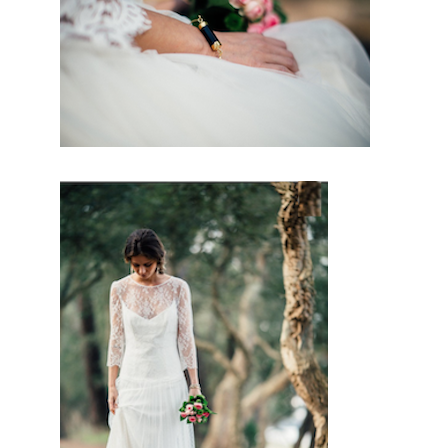
le seul
regrou
pemen
t
d’artis
ans
frança
is qui
vous permettront
d’avoir un jour
d’excetpion. Très
certenainement,
vous trouverez un
professionnel à
coté de chez vous.
Depuis des années
nous nous
efforcons de
trouver les