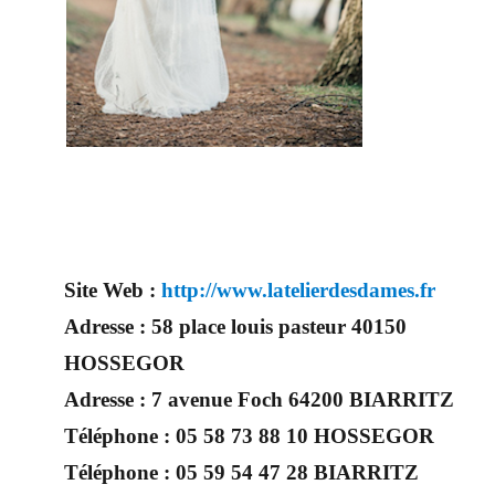
personnes
compétentes pour
votre jour J.
Enfin un prestataire
mariage qui saura
vous mettre en
valeur. Par
conséquent et suite à un entretien
Site Web :
http://www.latelierdesdames.fr
Adresse :
58 place louis pasteur 40150
HOSSEGOR
Adresse :
7 avenue Foch 64200 BIARRITZ
Téléphone :
05 58 73 88 10 HOSSEGOR
Téléphone :
05 59 54 47 28 BIARRITZ