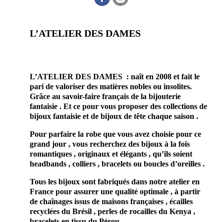
L’ATELIER DES DAMES
prestataire mariage artisan
professionnel du savoir-faire et du fait-main à Hossegor 41
L’ATELIER DES DAMES : naît en 2008 et fait le
pari de valoriser des matières nobles ou insolites.
Grâce au savoir-faire français de la bijouterie
fantaisie . Et ce pour vous proposer des collections de
bijoux fantaisie et de bijoux de tête chaque saison .
Pour parfaire la robe que vous avez choisie pour ce
grand jour , vous recherchez des bijoux à la fois
romantiques , originaux et élégants , qu’ils soient
headbands , colliers , bracelets ou boucles d’oreilles .
Tous les bijoux sont fabriqués dans notre atelier en
France pour assurer une qualité optimale , à partir
de chaînages issus de maisons françaises , écailles
recyclées du Brésil , perles de rocailles du Kenya ,
bracelets en tissu du Pérou .