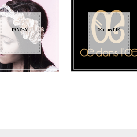
TAND3M
Œ dans l’Œ