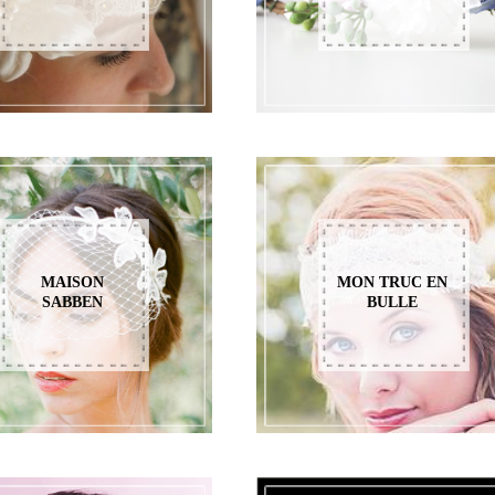
MAISON
MON TRUC EN
SABBEN
BULLE