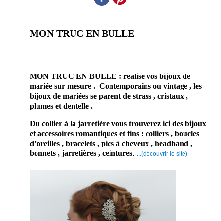
MON TRUC EN BULLE
prestataire professionnel mariage bijoux
accessoires de mariée 26 Drome Bourg-les-Valence
MON TRUC EN BULLE : réalise vos bijoux de
mariée sur mesure . Contemporains ou vintage , les
bijoux de mariées se parent de strass , cristaux ,
plumes et dentelle .
Du collier à la jarretière vous trouverez ici des bijoux
et accessoires romantiques et fins : colliers , boucles
d’oreilles , bracelets , pics à cheveux , headband ,
bonnets , jarretières , ceintures
.
.
..(découvrir le site)
Ce
prestataire
basé dans
la Drôme,
à Bourg-