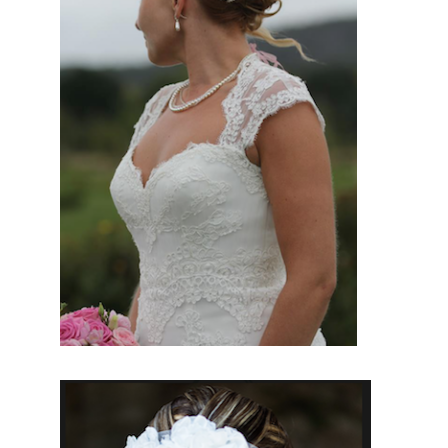
les-
Valences,
fabriquera
pour vous
et
seulement
pour vous,
une pièce
unique .
Une
décoration
qui vous
mettra
encore
plus en
valeur
pour
ce
jour si