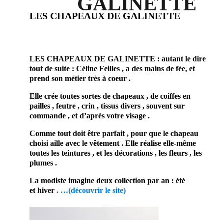
GALINETTE
LES CHAPEAUX DE GALINETTE
artisan
professionnel prestataire de mariage 34 Pézenas Hérault
LES CHAPEAUX DE GALINETTE : autant le dire
tout de suite : Céline Feilles , a des mains de fée, et
prend son métier très à coeur .
Elle crée toutes sortes de chapeaux , de coiffes en
pailles , feutre , crin , tissus divers , souvent sur
commande , et d’après votre visage .
Comme tout doit être parfait , pour que le chapeau
choisi aille avec le vêtement . Elle réalise elle-même
toutes les teintures , et les décorations , les fleurs , les
plumes .
La modiste imagine deux collection par an : été
et hiver
.
…(découvrir le site)
En conclusion ,
ce