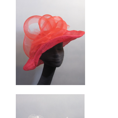
prestataire
professionnel du
mariage fera
uniquement des
pièces uniques .