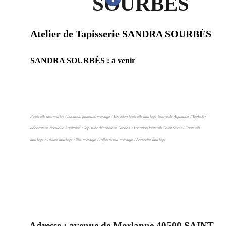
SOURBÈS
Atelier de Tapisserie SANDRA SOURBÈS
SANDRA SOURBÈS : à venir
Fauteuils des mariés / Location fauteuils mariage / Location fauteuils mariage Nouvelle Aquitaine / Tapissier
décorateur Nouvelle Aquitaine / Tapissier décorateur Landes / Location fauteuils Saint Sever / Fauteuils
mariage / Trônes mariage
/ Site mariage / Influenceur mariage / Annuaire mariage
Adresse :
avenue de Morlanne 40500 SAINT-