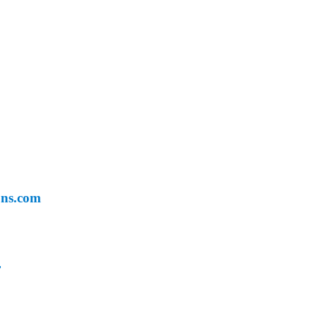
age site du mariage bijoux florale Bourgogne franche comté
ons.com
r