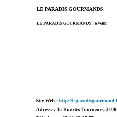
LE PARADIS GOURMANDS
LE PARADIS GOURMANDS : à venir
En effet, ce prestataire mariage saura embellir ce jour d’exception. Par conséquent, vous ser
seul site Français qui vous permettra de trouver de véritables artisans. Ils seront tous de part
un professionnel à coté de chez vous. Depuis des années nous nous efforcons de trouver les p
Site Web :
http://leparadisgourmand.
Adresse :
45 Rue des Tourneurs, 3