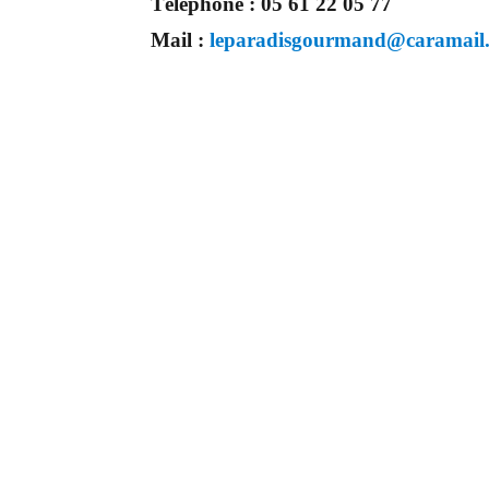
Téléphone :
05 61 22 05 77
Mail :
leparadisgourmand@caramail