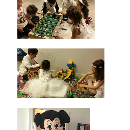
prestation mariage.
Probablement que
pour ce jour, vous
aimerez vous
différencier des
autres. En
conclusio
n sur ce
site, vous
trouverez
des
prestatair
es
professio
nnels du
mariage.
Mariage & Savoir faire
est le seul site Français
qui vous permettra de