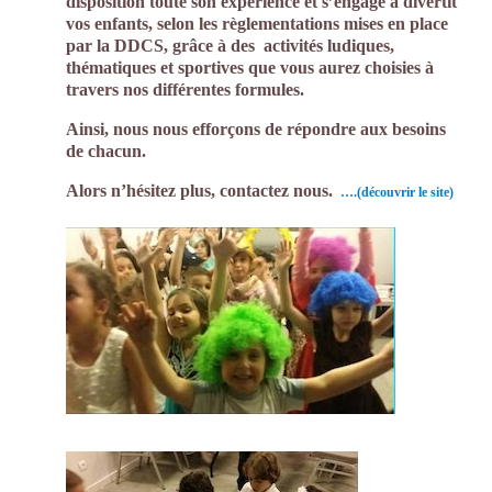
disposition toute son expérience et s’engage à divertit
vos enfants, selon les règlementations mises en place
par la DDCS, grâce à des activités ludiques,
thématiques et sportives que vous aurez choisies à
travers nos différentes formules.
Ainsi, nous nous efforçons de répondre aux besoins
de chacun.
Alors n’hésitez plus, contactez nous.
….(découvrir le site)
En effet,
ce
prestatair
e mariage
saura
embellir
ce jour
d’excepti
on. Par
conséquent, vous
serez ravi de cette