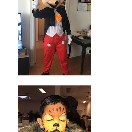
trouver de véritables
artisans. Ils seront tous
de part leur métier et
leur artisanat francais,
trouver le concept idéal
pour votre mariage. Ce
site national est le seul
regroupement d’artisans
français qui vous
permettront d’avoir un
jour d’excetpion. Très
certenainement, vous
trouverez un
professionnel à coté de
chez vous. Depuis des
années nous nous
efforcons de trouver les
personnes compétentes
pour votre jour J.